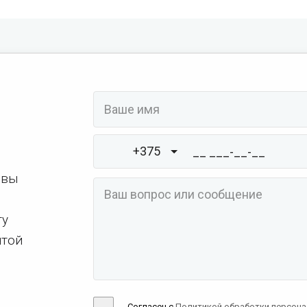
+375
 вы
ту
чтой
Согласен с
Политикой обработки персон