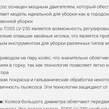
ос оснащен мощным двигателем, который обеспе
ает модель идеальной для уборки как в городски
венной уборки.
 TOSS LV-250 является возможность регулировк
елкие опавшие хвойные иголки, что является про
м инструментом для уборки различных типов мус
иводом на пару колес, что значительно облегчае
или в горку, так как технология позволяет легко
ора.
ая покраска и гальваническая обработка некото
вечность пылесоса. Эти технологии защищают от 
и:
Колеса большого диаметра облегчают передв
ерхности. Это делает модель TOSS LV-250 удобно