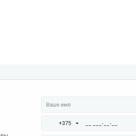
+375
 вы