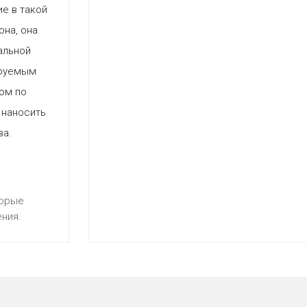
е в такой
она, она
альной
ируемым
ом по
 наносить
ва.
торые
ния.